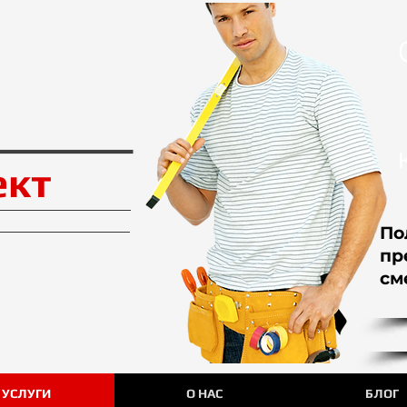
ект
По
пр
смет
УСЛУГИ
О НАС
БЛОГ