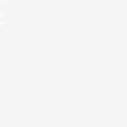
9 76
и!
 и