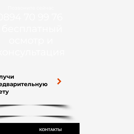
Позвоните сейчас
0894 70 99 76
бесплатный
осмотр и
консультация​
лучи
едварительную
у​​​
КОНТАКТЫ