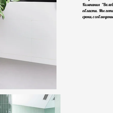
Веле
Компания "
области. Мы гот
сроки, с соблюден