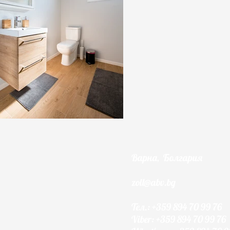
Варна, Болгария
zoll@abv.bg
Тел.: +359 894 70 99 76
Viber: +359 894 70 99 76