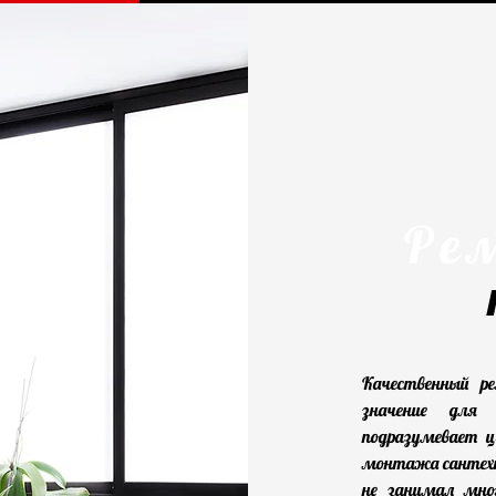
Ре
Качественный р
значение для
подразумевает ц
монтажа сантехн
не занимал мног