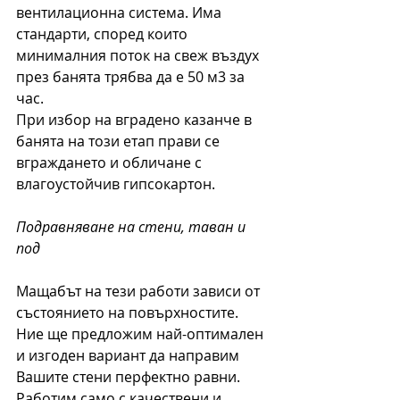
вентилационна система. Има 
стандарти, според които 
минималния поток на свеж въздух 
през банята трябва да е 50 м3 за 
час.
При избор на вградено казанче в 
банята на този етап прави се 
вграждането и обличане с 
влагоустойчив гипсокартон. 
Подравняване на стени, таван и 
под
Мащабът на тези работи зависи от 
състоянието на повърхностите. 
Ние ще предложим най-оптимален 
и изгоден вариант да направим 
Вашите стени перфектно равни.
Работим само с качествени и 