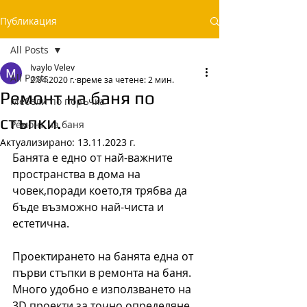
Публикация
All Posts
Ivaylo Velev
All Posts
2.04.2020 г.
време за четене: 2 мин.
Ремонт на баня по
Мебели по поръчка
стъпки.
Ремонт на баня
Актуализирано:
13.11.2023 г.
Банята е едно от най-важните 
пространства в дома на 
човек,поради което,тя трябва да 
бъде възможно най-чиста и 
естетична.
Проектирането на банята една от 
първи стъпки в ремонта на баня. 
Много удобно е използването на 
3D проекти за точно определяне 