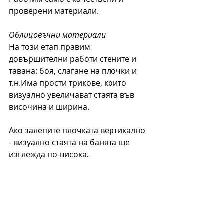
проверени материали.
Облицовъчни материали
На този етап правим 
довършителни работи стените и 
тавана: боя, слагане на плочки и 
т.н.Има прости трикове, които 
визуално увеличават стаята във 
височина и ширина.
Ако залепите плочката вертикално 
- визуално стаята на банята ще 
изглежда по-висока.