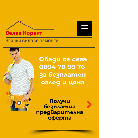
Велев Корект
Всички видове ремонти
Обади се сега
0894 70 99 76
за безплатен
оглед и цена
Получи
безплатна
предварителна
оферта