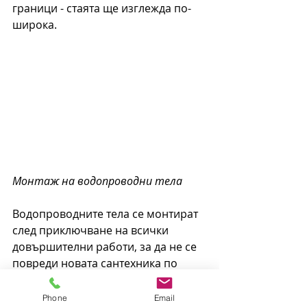
граници - стаята ще изглежда по-
широка.
Монтаж на водопроводни тела
Водопроводните тела се монтират 
след приключване на всички 
довършителни работи, за да не се 
повреди новата сантехника по 
време на процеса на ремонт и да 
се осигури безпрепятствен достъп 
Phone
Email