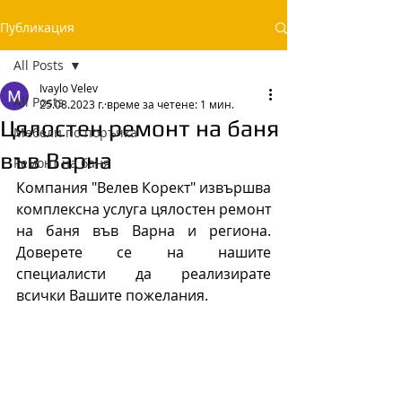
Публикация
All Posts
Ivaylo Velev
All Posts
25.08.2023 г.
време за четене: 1 мин.
Цялостен ремонт на баня
Мебели по поръчка
във Варна
Ремонт на баня
Компания "Велев Корект" извършва 
комплексна услуга цялостен ремонт 
на баня във Варна и региона. 
Доверете се на нашите 
специалисти да реализирате 
всички Вашите пожелания.