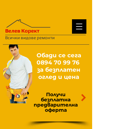
Велев Корект
Всички видове ремонти
Обади се сега
0894 70 99 76
за безплатен
оглед и цена
Получи
безплатна
предварителна
оферта