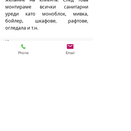
монтираме всички санитарни 
уреди като моноблок, мивка, 
бойлер, шкафове, рафтове, 
огледала и т.н. 
Извършваме и дистанциони 
комплексни ремонти на баня с 
Phone
Email
пълен отчет на текуща работа по 
удобни месенджери за клиента.
Свържете с нас
 сега да запазим час 
за безплатен оглед.