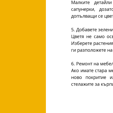
Малките детайли
сапунерки, доза
допълващи се цвет
5. Добавете зелен
Цветя не само осв
Изберете растения,
ги разположете на
6. Ремонт на мебе
Ако имате стара м
ново покритие и
стелажите за кърп