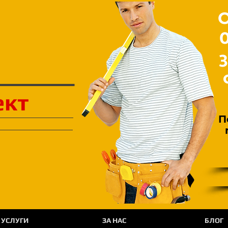
О
ект
П
УСЛУГИ
ЗА НАС
БЛОГ