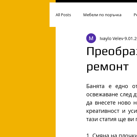
All Posts
Мебели по поръчка
Р
Ivaylo Velev
9.01.2
Преобраз
ремонт
Банята е едно о
освежаване след д
да внесете ново н
креативност и ус
тази статия ще ви
1. Смяна на плочк