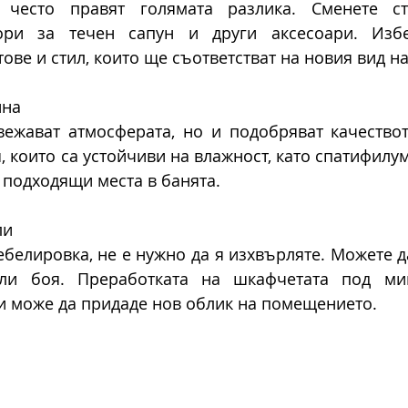
 често правят голямата разлика. Сменете ста
тори за течен сапун и други аксесоари. Избе
ове и стил, които ще съответстват на новия вид на
ина
ежават атмосферата, но и подобряват качеството
 които са устойчиви на влажност, като спатифилум 
 подходящи места в банята.
ли
ебелировка, не е нужно да я изхвърляте. Можете да
ли боя. Преработката на шкафчетата под мив
и може да придаде нов облик на помещението.