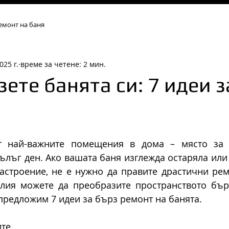
емонт на баня
025 г.
време за четене: 2 мин.
ете банята си: 7 идеи з
т най-важните помещения в дома – място за р
ълъг ден. Ако вашата баня изглежда остаряла или 
астроение, не е нужно да правите драстични рем
илия можете да преобразите пространството бърз
 предложим 7 идеи за бърз ремонт на банята.
ите