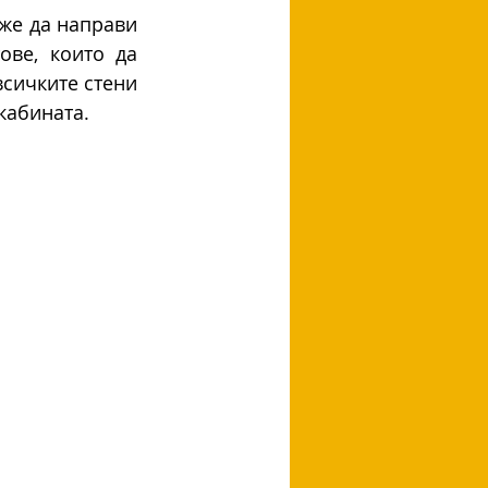
же да направи 
ве, които да 
сичките стени 
кабината.