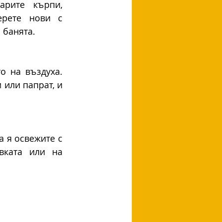
рите кърпи, 
рете нови с 
 банята.
 на въздуха. 
или папрат, и 
 я освежите с 
ката или на 