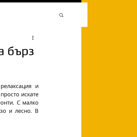
а бърз
елаксация и 
просто искате 
онти. С малко 
о и лесно. В 