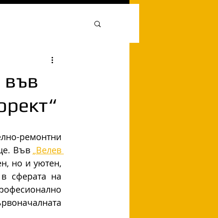
 във
орект“
лно-ремонтни 
е. Във 
„Велев 
, но и уютен, 
в сферата на 
рофесионално 
воначалната 