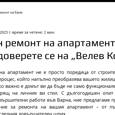
емонт на баня
2025 г.
време за четене: 2 мин.
н ремонт на апартамент
доверете се на „Велев К
на апартамент не е просто поредица от строите
 процес, който напълно преобразява вашето жилищ
ко важно е домът ви да бъде не само функционален
рящ на личния ви стил. С дългогодишен опит 
овършителни работи във Варна, ние предлагаме п
ние за ремонта на вашия апартамент – от пър
оследния довършителен щрих.