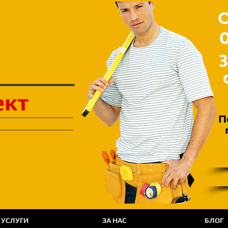
О
ект
П
УСЛУГИ
ЗА НАС
БЛОГ