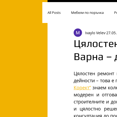
All Posts
Мебели по поръчка
Р
Ivaylo Velev
27.05.
Цялосте
Варна – 
Цялостен ремонт 
дейности – това е
Корект“
 знаем кол
модерен и отгова
строителните и д
и цялостно реше
консултация до п