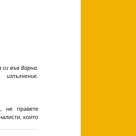
си във Варна. 
изпълнение. 
а
, не правете 
алисти, които 