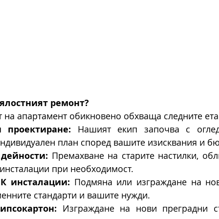
ялостният ремонт?
 на апартамент обикновено обхваща следните ета
 проектиране:
 Нашият екип започва с оглед
индивидуален план според вашите изисквания и бю
дейности:
 Премахване на старите настилки, обли
 инсталации при необходимост.
иК инсталации:
 Подмяна или изграждане на нов
енните стандарти и вашите нужди.
ипсокартон:
 Изграждане на нови преградни ст