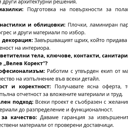
и други архитектурни решения.
азилки:
 Подготовка на повърхности за пола
 настилки и облицовки:
 Плочки, ламиниран парк
огрес и други материали по избор.
 декорация:
 Завършващият щрих, който придава 
еност на интериора.
ветителни тела, ключове, контакти, санитари
е „Велев Корект“?
офесионализъм:
 Работим с утвърден екип от ма
чество на изпълнение във всеки детайл.
ост и коректност:
 Получавате ясна оферта, т
пълна отчетност за вложените материали и труд.
лен подход:
 Всеки проект е съобразен с желания
атериали до разпределение и функционалност.
за качество:
 Даваме гаранция за извършенит
ествени материали от проверени доставчици.