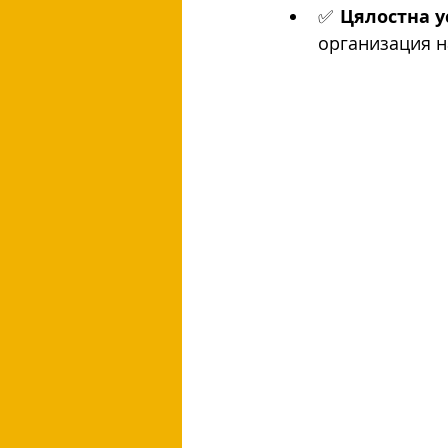
✅ 
Цялостна у
организация н