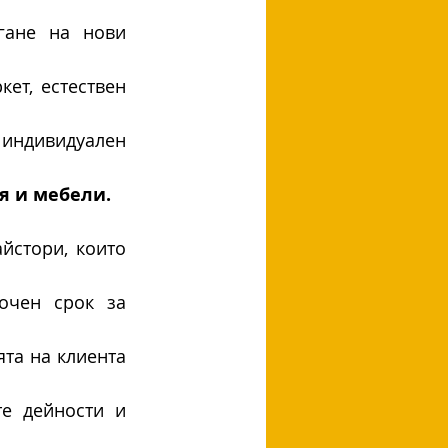
гане на нови 
ет, естествен 
индивидуален 
я и мебели.
йстори, които 
очен срок за 
та на клиента 
е дейности и 