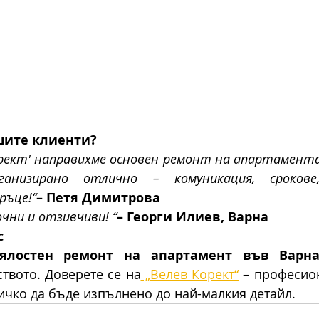
шите клиенти?
орект' направихме основен ремонт на апартамента 
анизирано отлично – комуникация, срокове, 
ръце!“
– Петя Димитрова
ни и отзивчиви! “
– Георги Илиев, Варна
с
ялостен ремонт на апартамент във Варн
твото. Доверете се на
 „Велев Корект“
 – професион
ичко да бъде изпълнено до най-малкия детайл.