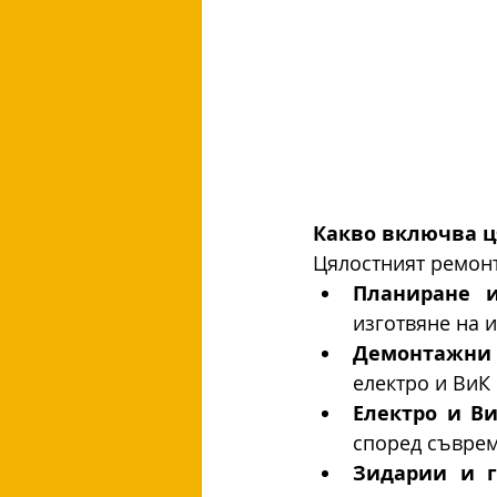
Какво включва ц
Цялостният ремонт
Планиране и
изготвяне на 
Демонтажни 
електро и ВиК
Електро и В
според съврем
Зидарии и г