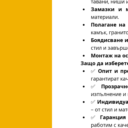
тавани, ниши 
Замазки и м
материали.
Полагане на
камък, гранит
Боядисване и
стил и завърш
Монтаж на ос
Защо да изберет
✅ 
Опит и пр
гарантират ка
✅ 
Прозрачн
изпълнение и 
✅ 
Индивидуа
– от стил и м
✅ 
Гаранция 
работим с кач