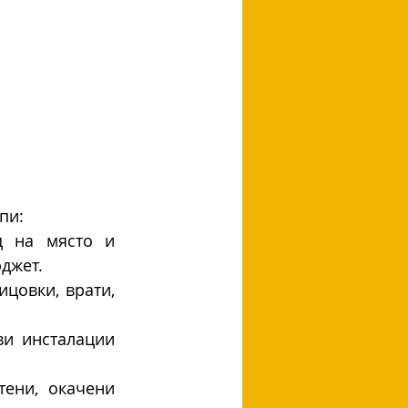
пи:
 на място и 
джет.
цовки, врати, 
и инсталации 
ени, окачени 