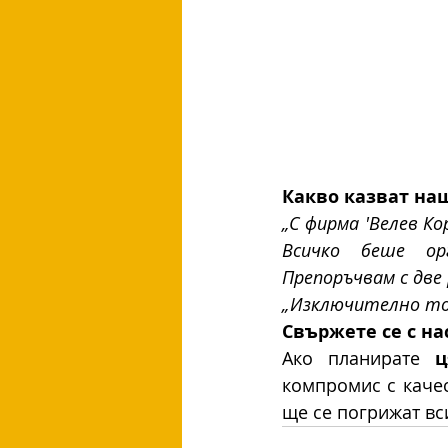
Какво казват на
„С фирма 'Велев К
Всичко беше орг
Препоръчвам с две 
„Изключително точ
Свържете се с на
Ако планирате 
ц
компромис с качес
ще се погрижат вс