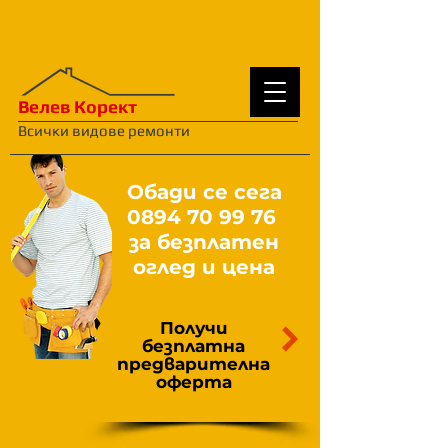
Велев Корект
Всички видове ремонти
Обади се сега
0894 70 99 76
за безплатен
оглед и цена
Получи
безплатна
предварителна
оферта