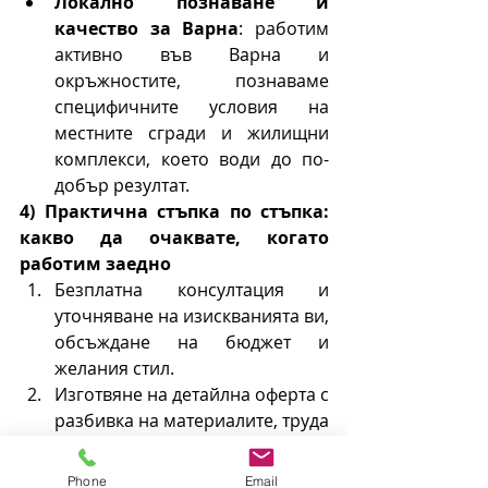
Локално познаване и 
качество за Варна
: работим 
активно във Варна и 
окръжностите, познаваме 
специфичните условия на 
местните сгради и жилищни 
комплекси, което води до по-
добър резултат. 
4) Практична стъпка по стъпка: 
какво да очаквате, когато 
работим заедно
Безплатна консултация и 
уточняване на изискванията ви, 
обсъждане на бюджет и 
желания стил.
Изготвяне на детайлна оферта с 
разбивка на материалите, труда 
и допълнителните услуги за 
баня във Варна.
Phone
Email