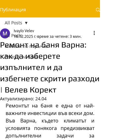
Публикация
All Posts
Ivaylo Velev
All Posts
16.12.2025 г.
време за четене: 3 мин.
Ремонт на баня Варна:
Мебели по поръчка
как да изберете
Ремонт на баня
изпълнител и да
избегнете скрити разходи
| Велев Корект
Актуализирано:
24.04
Ремонтът на баня е една от най-
важните инвестиции във всеки дом. 
Във Варна, където климатът и 
условията понякога предизвикват 
допълнителни задачи за 