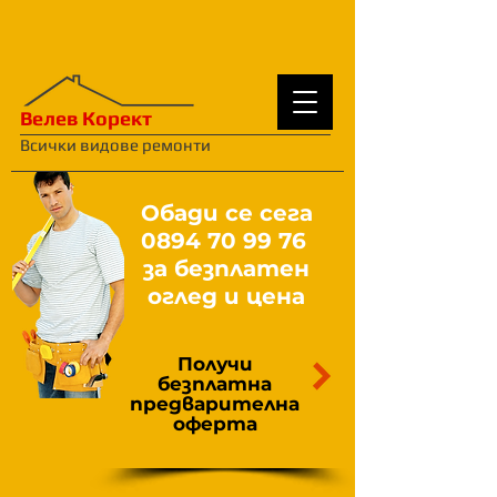
Велев Корект
Всички видове ремонти
Обади се сега
0894 70 99 76
за безплатен
оглед и цена
Получи
безплатна
предварителна
оферта