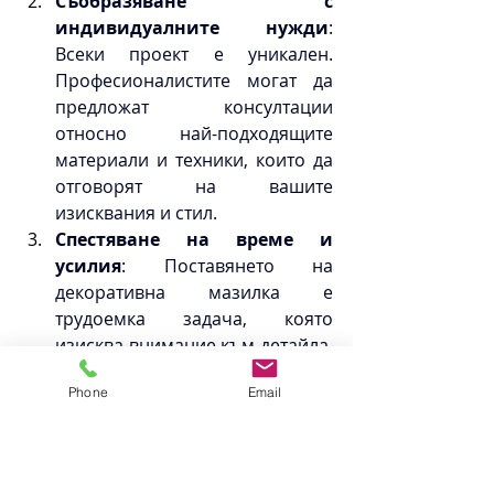
Съобразяване с 
индивидуалните нужди
: 
Всеки проект е уникален. 
Професионалистите могат да 
предложат консултации 
относно най-подходящите 
материали и техники, които да 
отговорят на вашите 
изисквания и стил.
Спестяване на време и 
усилия
: Поставянето на 
декоративна мазилка е 
трудоемка задача, която 
изисква внимание към детайла. 
Наемайки специалист, вие 
Phone
Email
спестявате време и усилия, 
които можете да инвестирате в 
други важни дейности.
Дългосрочна инвестиция
: 