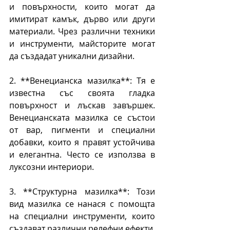
и повърхности, които могат да 
имитират камък, дърво или други 
материали. Чрез различни техники 
и инструменти, майсторите могат 
да създадат уникални дизайни.
2. **Венецианска мазилка**: Тя е 
известна със своята гладка 
повърхност и лъскав завършек. 
Венецианската мазилка се състои 
от вар, пигменти и специални 
добавки, които я правят устойчива 
и елегантна. Често се използва в 
луксозни интериори.
3. **Структурна мазилка**: Този 
вид мазилка се нанася с помощта 
на специални инструменти, които 
създават различни релефни ефекти. 