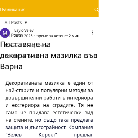
Публикация
All Posts
Ivaylo Velev
All Posts
24.03.2025 г.
време за четене: 2 мин.
Поставяне на
Мебели по поръчка
декоративна мазилка във
Ремонт на баня
Варна
Декоративната мазилка е един от 
най-старите и популярни методи за 
довършителни работи в интериора 
и екстериора на сградите. Тя не 
само че придава естетически вид 
на стените
, но също така предлага 
защита и дълготрайност. 
Компания 
"Велев Корект"
 предлаг 