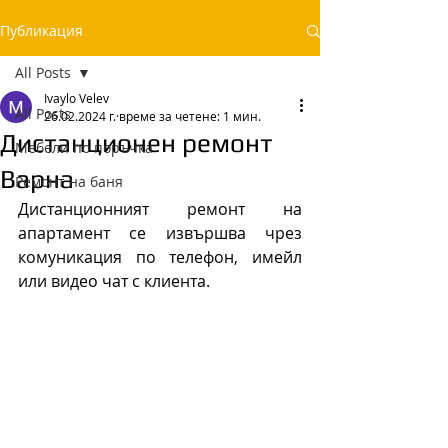
Публикация
All Posts
Ivaylo Velev
All Posts
26.02.2024 г.
време за четене: 1 мин.
Дистанционен ремонт
Мебели по поръчка
Варна
Ремонт на баня
Дистанционният ремонт на 
апартамент се извършва чрез 
комуникация по телефон, имейл 
или видео чат с клиента. 