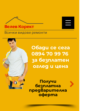
Велев Корект
Всички видове ремонти
Обади се сега
0894 70 99 76
за безплатен
оглед и цена
Получи
безплатна
предварителна
оферта